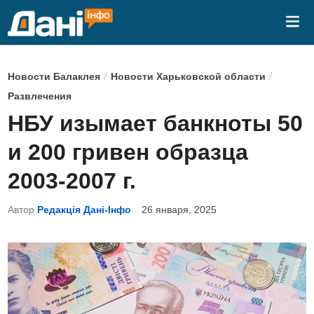
Перейти
Гла
к
ме
содержимому
О
/
/
Новости Балаклея
Новости Харьковской области
п
Развлечения
у
НБУ изымает банкноты 50
б
и 200 гривен образца
л
и
2003-2007 г.
к
Автор
Редакція Дані-Інфо
26 января, 2025
о
в
а
н
о
в