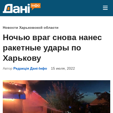
Перейти
Гла
к
ме
содержимому
О
Новости Харьковской области
п
Ночью враг снова нанес
у
ракетные удары по
б
л
Харькову
и
Автор
Редакція Дані-Інфо
15 июля, 2022
к
о
в
а
н
о
в