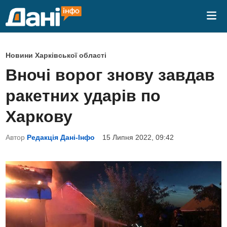
Skip
Mai
to
Me
content
P
Новини Харківської області
o
Вночі ворог знову завдав
s
ракетних ударів по
t
e
Харкову
d
Автор
Редакція Дані-Інфо
15 Липня 2022, 09:42
i
n