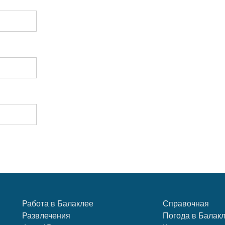
Работа в Балаклее
Справочная
Развлечения
Погода в Балак