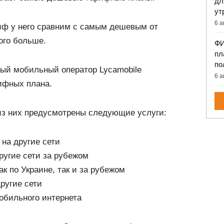
дл
ут
6 а
риф у него сравним с самым дешевым от
ого больше.
ФИ
пл
по
ый мобильный оператор Lycamobile
6 а
ифных плана.
 из них предусмотрены следующие услуги:
 на другие сети
ругие сети за рубежом
ак по Украине, так и за рубежом
ругие сети
обильного интернета