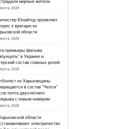
страдали мирные жители
вгуста, 2026
нчестер Юнайтед проявляет
терес к вратарю из
рьковской области
вгуста, 2026
та премьеры фильма
апунцель" в Украине и
терский состав главных ролей
вгуста, 2026
тболист из Харьковщины
звращается в состав "Челси"
сле почти двухлетнего
рерыва с новым номером
вгуста, 2026
Харьковской области
сстанавливают электричество