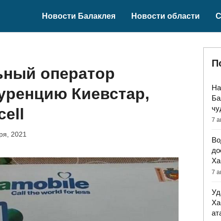
Новости Балаклея
Новости области
С
П
ный оператор
На
уренцию Киевстар,
Ба
чу
cell
7 а
ря, 2021
Во
до
Ха
7 а
Уд
Ха
ат