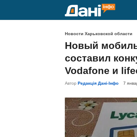
Перейти
к
содержимому
О
Новости Харьковской области
п
Новый мобиль
у
составил конк
б
л
Vodafone и life
и
Автор
Редакція Дані-Інфо
7 янва
к
о
в
а
н
о
в