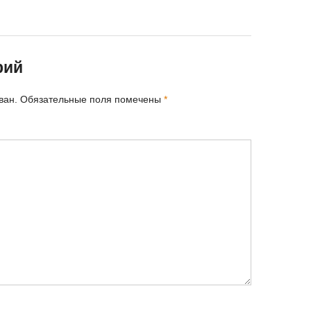
рий
ван.
Обязательные поля помечены
*