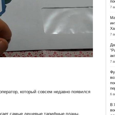
по
7 а
Ма
ин
Ха
7 а
Да
"Р
ак
7 а
Фу
во
по
пе
оператор, который совсем недавно появился
6 а
В 
во
агает самые дешевые тарифные планы.