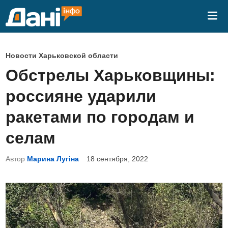
Перейти
Гла
к
ме
содержимому
О
Новости Харьковской области
п
Обстрелы Харьковщины:
у
россияне ударили
б
л
ракетами по городам и
и
селам
к
о
Автор
Марина Лугіна
18 сентября, 2022
в
а
н
о
в