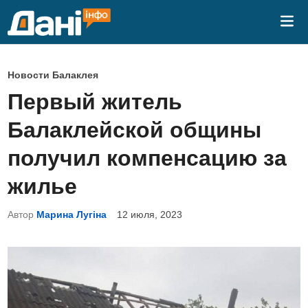
Перейти
Гла
к
ме
содержимому
О
Новости Балаклея
п
Первый житель
у
Балаклейской общины
б
л
получил компенсацию за
и
жилье
к
о
Автор
Марина Лугіна
12 июля, 2023
в
а
н
о
в