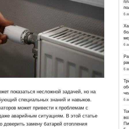
пл
по
6 а
Ха
бо
ме
6 а
Ра
ра
6 а
Тр
об
жет показаться несложной задачей, но на
че
ебующий специальных знаний и навыков.
6 а
иаторов может привести к проблемам с
То
даже аварийным ситуациям. В этой статье
во
Пи
о доверить замену батарей отопления