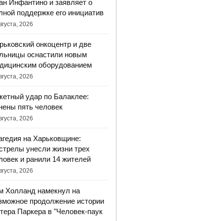
ан Инфантино и заявляет о
лной поддержке его инициатив
вгуста, 2026
рьковский онкоцентр и две
льницы оснастили новым
дицинским оборудованием
вгуста, 2026
кетный удар по Балаклее:
нены пять человек
вгуста, 2026
агедия на Харьковщине:
стрелы унесли жизни трех
ловек и ранили 14 жителей
вгуста, 2026
м Холланд намекнул на
зможное продолжение истории
тера Паркера в "Человек-паук