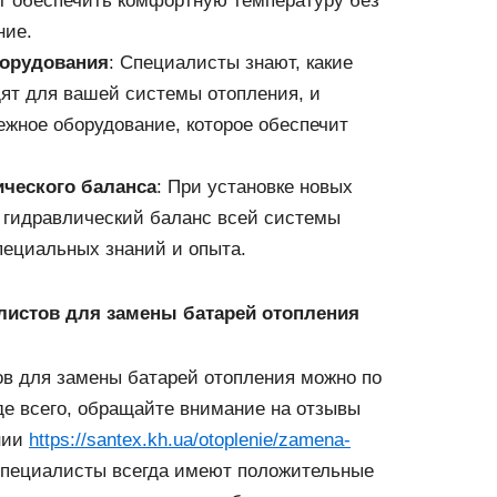
т обеспечить комфортную температуру без
ние.
борудования
: Специалисты знают, какие
ят для вашей системы отопления, и
жное оборудование, которое обеспечит
ического баланса
: При установке новых
 гидравлический баланс всей системы
специальных знаний и опыта.
листов для замены батарей отопления
в для замены батарей отопления можно по
де всего, обращайте внимание на отзывы
нии
https://santex.kh.ua/otoplenie/zamena-
специалисты всегда имеют положительные