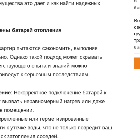
5
ущества это дает и как найти надежных
6 а
Во
св
ены батарей отопления
гр
тр
6 а
вартир пытаются сэкономить, выполняя
но. Однако такой подход может скрывать
етствующего опыта и знаний можно
риведут к серьезным последствиям.
ение
: Некорректное подключение батарей к
 вызвать неравномерный нагрев или даже
 в помещении.
акрепленные или герметизированные
и к утечке воды, что не только повредит ваш
иск затопления соседей.