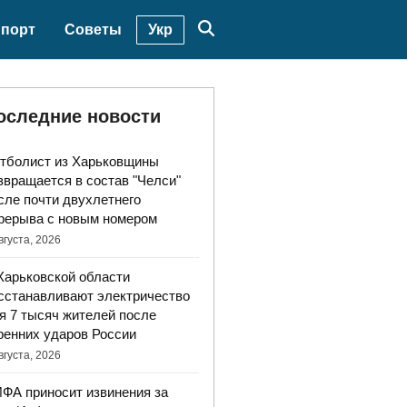
Укр
порт
Советы
оследние новости
тболист из Харьковщины
звращается в состав "Челси"
сле почти двухлетнего
рерыва с новым номером
вгуста, 2026
Харьковской области
сстанавливают электричество
я 7 тысяч жителей после
ренних ударов России
вгуста, 2026
ФА приносит извинения за