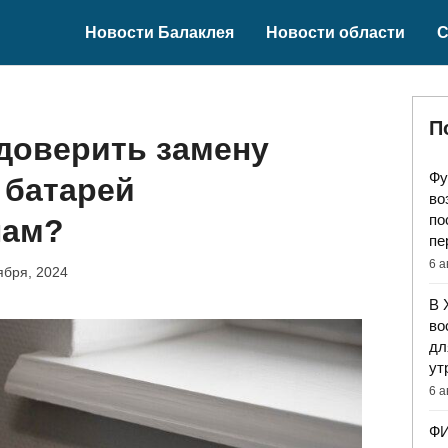
Новости Балаклея
Новости области
С
П
доверить замену
Фу
 батарей
во
по
лам?
пе
6 а
ября, 2024
В 
во
дл
ут
6 а
ФИ