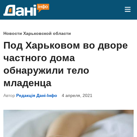
Перейти
Гла
к
ме
содержимому
О
Новости Харьковской области
п
Под Харьковом во дворе
у
частного дома
б
л
обнаружили тело
и
младенца
к
о
Автор
Редакція Дані-Інфо
4 апреля, 2021
в
а
н
о
в