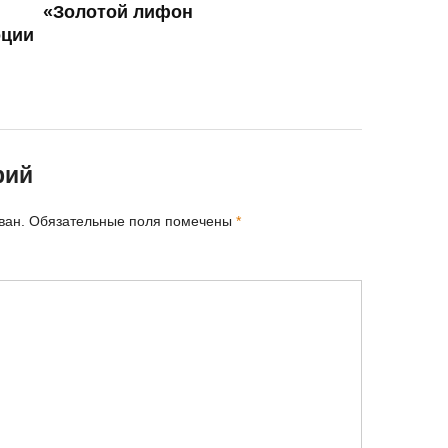
«Золотой лифон
оции
рий
ван.
Обязательные поля помечены
*