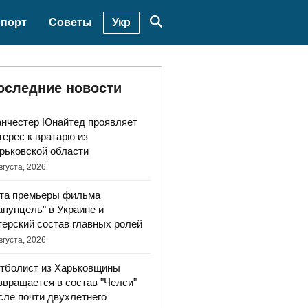
Укр
порт
Советы
оследние новости
нчестер Юнайтед проявляет
терес к вратарю из
рьковской области
вгуста, 2026
та премьеры фильма
апунцель" в Украине и
терский состав главных ролей
вгуста, 2026
тболист из Харьковщины
звращается в состав "Челси"
сле почти двухлетнего