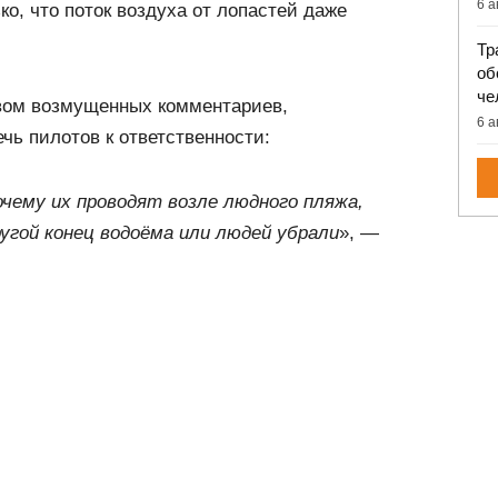
6 а
зко, что поток воздуха от лопастей даже
Тр
об
че
вом возмущенных комментариев,
6 а
чь пилотов к ответственности:
очему их проводят возле людного пляжа,
угой конец водоёма или людей убрали
», —