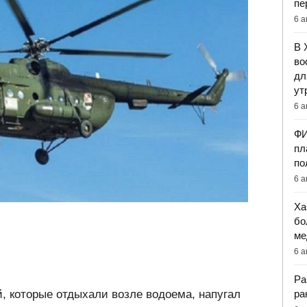
пе
6 а
В 
во
дл
ут
6 а
ФИ
пл
по
6 а
Ха
бо
ме
6 а
Ра
, которые отдыхали возле водоема, напугал
ра