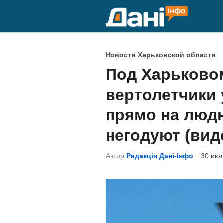
Перейти
к
содержимому
О
Новости Харьковской области
п
Под Харьково
у
вертолетчики 
б
л
прямо на людн
и
негодуют (вид
к
о
Автор
Редакція Дані-Інфо
30 июл
в
а
н
о
в