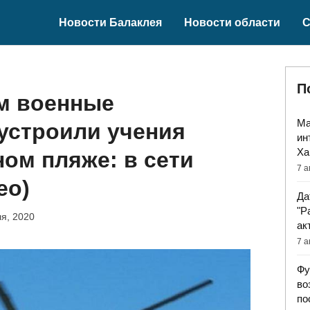
Новости Балаклея
Новости области
С
П
м военные
Ма
устроили учения
ин
Ха
ом пляже: в сети
7 а
ео)
Да
"Р
я, 2020
ак
7 а
Фу
во
по