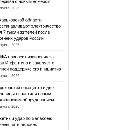
рерыва с новым номером
вгуста, 2026
Харьковской области
сстанавливают электричество
я 7 тысяч жителей после
ренних ударов России
вгуста, 2026
ФА приносит извинения за
ан Инфантино и заявляет о
лной поддержке его инициатив
вгуста, 2026
рьковский онкоцентр и две
льницы оснастили новым
дицинским оборудованием
вгуста, 2026
кетный удар по Балаклее:
нены пять человек