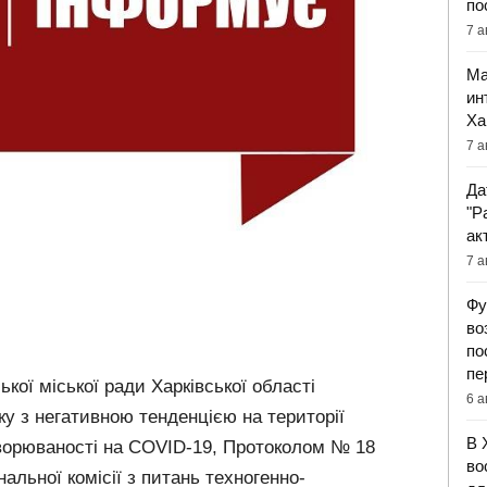
по
7 а
Ма
ин
Ха
7 а
Да
"Р
ак
7 а
Фу
во
по
пе
кої міської ради Харківської області
6 а
ку з негативною тенденцією на території
В 
хворюваності на COVID-19, Протоколом № 18
во
нальної комісії з питань техногенно-