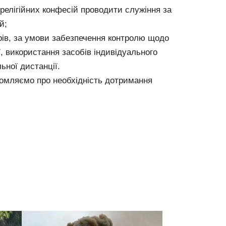
релігійних конфесій проводити служіння за
й;
рів, за умови забезпечення контролю щодо
ї, використання засобів індивідуального
ьної дистанції.
домляємо про необхідність дотримання