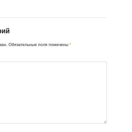
рий
ван.
Обязательные поля помечены
*