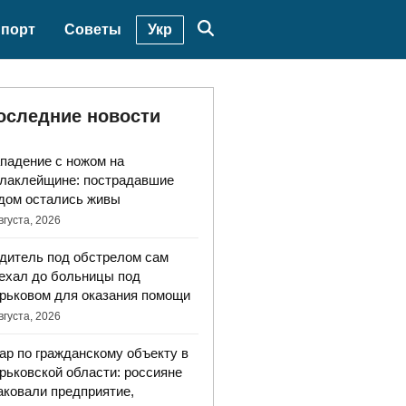
Укр
порт
Советы
оследние новости
падение с ножом на
лаклейщине: пострадавшие
дом остались живы
вгуста, 2026
дитель под обстрелом сам
ехал до больницы под
рьковом для оказания помощи
вгуста, 2026
ар по гражданскому объекту в
рьковской области: россияне
аковали предприятие,