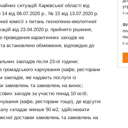
дл
чайних ситуацій Харківської області від
ут
14 від 06.07.2020 р., № 15 від 13.07.2020 р.
6 а
ної комісії з питань техногенно-екологічної
ФИ
ацій від 23.04.2020 р. прийнято рішення,
пл
по
о проведення карантинних заходів на
6 а
, та встановлено обмеження, відповідно до
ьних закладів після 23-ої години;
в громадського харчування (кафе, ресторани
м закладів, які надають послуги із
ки замовлень та замовлень на винос;
ових заходів за участю понад 10 осіб;
ування (кафе, ресторани тощо), де відсутні
залу складає менше 50 м2, здійснювати
ресної доставки замовлень та замовлень на