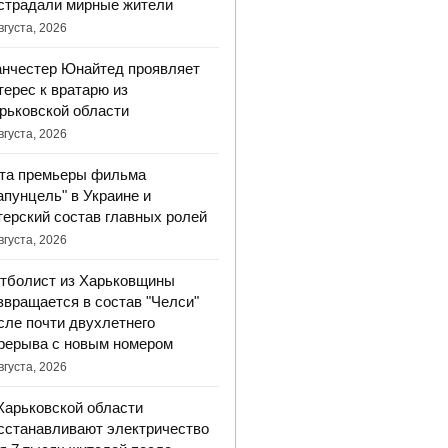
страдали мирные жители
вгуста, 2026
нчестер Юнайтед проявляет
терес к вратарю из
рьковской области
вгуста, 2026
та премьеры фильма
апунцель" в Украине и
терский состав главных ролей
вгуста, 2026
тболист из Харьковщины
звращается в состав "Челси"
сле почти двухлетнего
рерыва с новым номером
вгуста, 2026
Харьковской области
сстанавливают электричество