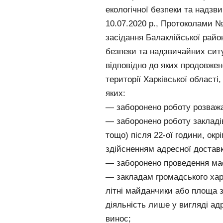
екологічної безпеки та надзви
10.07.2020 р., Протоколами № 
засідання Балаклійської район
безпеки та надзвичайних ситу
відповідно до яких продовжен
території Харківської області
яких:
— заборонено роботу розважал
— заборонено роботу закладі
тощо) після 22-ої години, окрі
здійсненням адресної достав
— заборонено проведення мас
— закладам громадського харч
літні майданчики або площа 
діяльність лише у вигляді ад
винос;