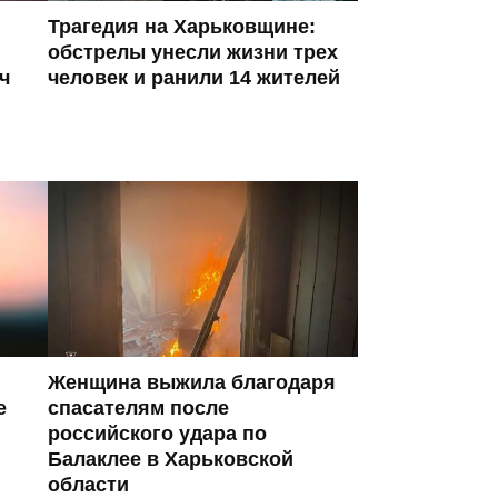
Трагедия на Харьковщине:
обстрелы унесли жизни трех
ч
человек и ранили 14 жителей
Женщина выжила благодаря
е
спасателям после
российского удара по
Балаклее в Харьковской
области