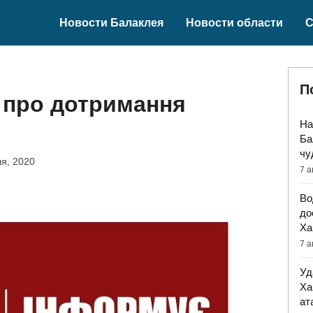
Новости Балаклея
Новости области
С
П
 про дотримання
На
Ба
чу
я, 2020
7 а
Во
до
Ха
7 а
Уд
Ха
ат