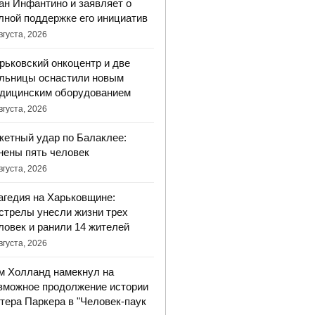
ан Инфантино и заявляет о
лной поддержке его инициатив
вгуста, 2026
рьковский онкоцентр и две
льницы оснастили новым
дицинским оборудованием
вгуста, 2026
кетный удар по Балаклее:
нены пять человек
вгуста, 2026
агедия на Харьковщине:
стрелы унесли жизни трех
ловек и ранили 14 жителей
вгуста, 2026
м Холланд намекнул на
зможное продолжение истории
тера Паркера в "Человек-паук