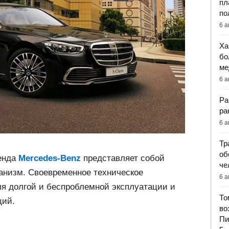
пл
по
6 а
Ха
бо
ме
6 а
Ра
ра
6 а
Тр
об
енда
Mercedes-Benz
представляет собой
че
низм. Своевременное техническое
6 а
я долгой и беспроблемной эксплуатации и
То
ций.
во
Пи