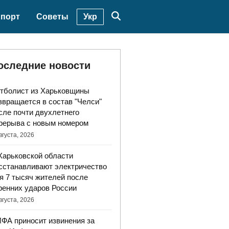
Укр
порт
Советы
оследние новости
тболист из Харьковщины
звращается в состав "Челси"
сле почти двухлетнего
рерыва с новым номером
вгуста, 2026
Харьковской области
сстанавливают электричество
я 7 тысяч жителей после
ренних ударов России
вгуста, 2026
ФА приносит извинения за