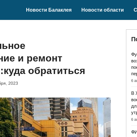
Новости Балаклея
Новости области
С
П
льное
Фу
ние и ремонт
во
по
:куда обратиться
пе
6 а
бря, 2023
В 
во
дл
ут
6 а
ФИ