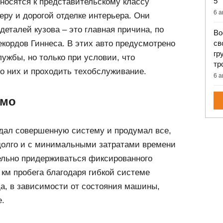
5
носятся к представительскому классу
6 а
еру и дорогой отделке интерьера. Они
деталей кузова – это главная причина, по
Во
екордов Гиннеса. В этих авто предусмотрено
св
гр
лужбы, но только при условии, что
тр
о них и проходить техобслуживание.
6 а
имо
дал совершенную систему и продумал все,
олго и с минимальными затратами времени
тельно придерживаться фиксированного
 км пробега благодаря гибкой системе
да, в зависимости от состояния машины,
.