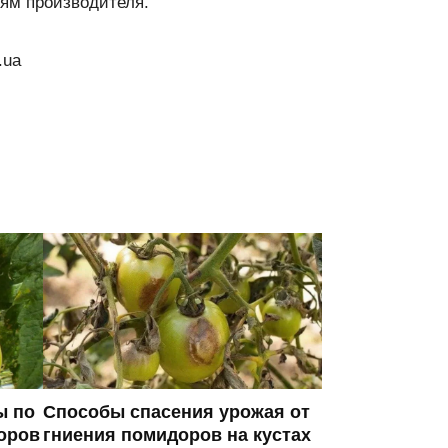
ям производителя.
.ua
ы по
Способы спасения урожая от
оров
гниения помидоров на кустах