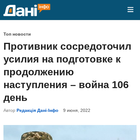
Перейти
Гла
к
ме
содержимому
О
Топ новости
п
Противник сосредоточил
у
усилия на подготовке к
б
л
продолжению
и
наступления – война 106
к
о
день
в
Автор
Редакція Дані-Інфо
9 июня, 2022
а
н
о
в