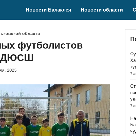
Новости Балаклея
Новости области
С
рьковской области
П
ных футболистов
Фу
й ДЮСШ
Ха
ту
ля, 2025
7 а
Ст
по
уд
7 а
На
Ба
чу