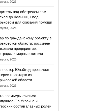
вгуста, 2026
дитель под обстрелом сам
ехал до больницы под
рьковом для оказания помощи
вгуста, 2026
ар по гражданскому объекту в
рьковской области: россияне
аковали предприятие,
страдали мирные жители
вгуста, 2026
нчестер Юнайтед проявляет
терес к вратарю из
рьковской области
вгуста, 2026
та премьеры фильма
апунцель" в Украине и
терский состав главных ролей