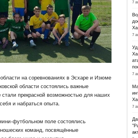
7 а
Во
до
Ха
7 а
Уд
Ха
ат
по
7 а
области на соревнованиях в Эсхаре и Изюме
рьковской области состоялись важные
Ма
ин
е стали прекрасной возможностью для наших
Ха
себя и набраться опыта.
7 а
Да
 мини-футбольном поле состоялись
"Р
юношеских команд, посвящённые
ак