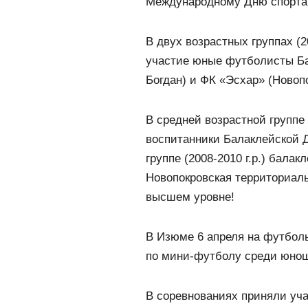
Международному Дню спорта 
В двух возрастных группах (20
участие юные футболисты Б
Богдан) и ФК «Эсхар» (Новопо
В средней возрастной группе 
воспитанники Балаклейской 
группе (2008-2010 г.р.) балак
Новопокровская территориал
высшем уровне!
В Изюме 6 апреля на футбол
по мини-футболу среди юнош
В соревнованиях приняли уч