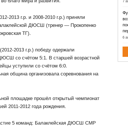
во благо мира и развития.
7 а
Фу
12-2013 г.р. и 2008-2010 г.р.) приняли
во
по
алаклейской ДЮСШ (тренер — Прокопенко
пе
кровская ТГ).
6 а
(2012-2013 г.р.) победу одержали
ДЮСШ со счётом 5:1. В старшей возрастной
лейцы уступили со счётом 6:0.
ьная община организовала соревнования на
ьной площадке прошёл открытый чемпионат
ей 2011-2012 года рождения.
астие 5 команд: Балаклейская ДЮСШ СМР