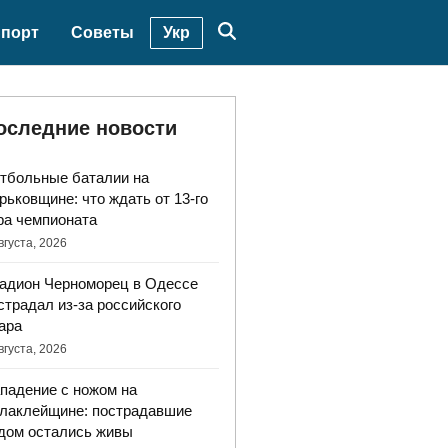
Укр
порт
Советы
оследние новости
тбольные баталии на
рьковщине: что ждать от 13-го
ра чемпионата
вгуста, 2026
адион Черноморец в Одессе
страдал из-за российского
ара
вгуста, 2026
падение с ножом на
лаклейщине: пострадавшие
дом остались живы