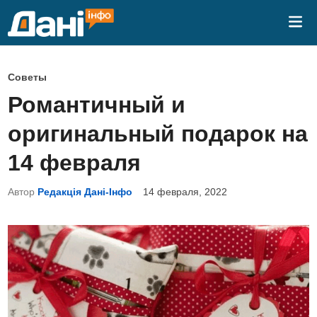
Перейти
Гла
к
ме
содержимому
О
Советы
п
Романтичный и
у
оригинальный подарок на
б
л
14 февраля
и
Автор
Редакція Дані-Інфо
14 февраля, 2022
к
о
в
а
н
о
в