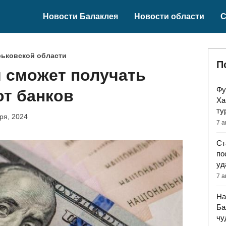
Новости Балаклея
Новости области
С
рьковской области
П
я сможет получать
Фу
т банков
Ха
ту
ря, 2024
7 а
Ст
по
уд
7 а
На
Ба
чу