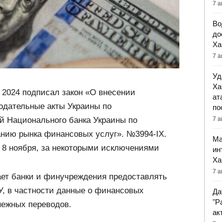
7 а
Во
до
Ха
7 а
Уд
Ха
 2024 подписал закон «О внесении
ат
одательные акты Украины по
по
7 а
 Национального банка Украины по
анию рынка финансовых услуг». №3994-IX.
Ма
у 8 ноября, за некоторыми исключениями
ин
Ха
7 а
ает банки и финучреждения предоставлять
, в частности данные о финансовых
Да
"Р
нежных переводов.
ак