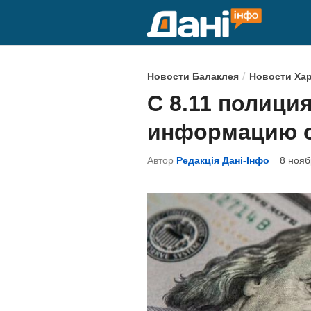
Перейти
к
содержимому
О
/
Новости Балаклея
Новости Ха
п
С 8.11 полици
у
информацию о
б
л
Автор
Редакція Дані-Інфо
8 нояб
и
к
о
в
а
н
о
в