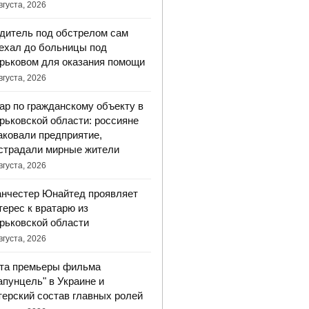
вгуста, 2026
дитель под обстрелом сам
ехал до больницы под
рьковом для оказания помощи
вгуста, 2026
ар по гражданскому объекту в
рьковской области: россияне
аковали предприятие,
страдали мирные жители
вгуста, 2026
нчестер Юнайтед проявляет
терес к вратарю из
рьковской области
вгуста, 2026
та премьеры фильма
апунцель" в Украине и
терский состав главных ролей