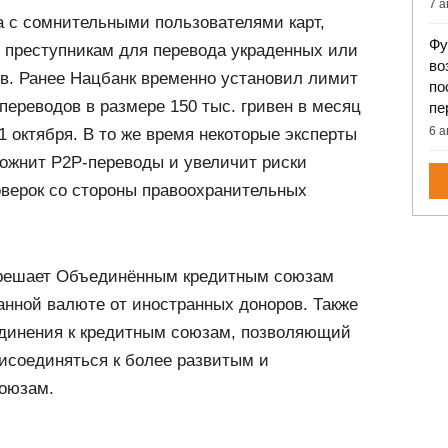
7 а
а с сомнительными пользователями карт,
Фу
 преступникам для перевода украденных или
во
в. Ранее Нацбанк временно установил лимит
по
ереводов в размере 150 тыс. гривен в месяц
пе
6 а
1 октября. В то же время некоторые эксперты
сложнит P2P-переводы и увеличит риски
оверок со стороны правоохранительных
зрешает Объединённым кредитным союзам
анной валюте от иностранных доноров. Также
динения к кредитным союзам, позволяющий
соединяться к более развитым и
оюзам.