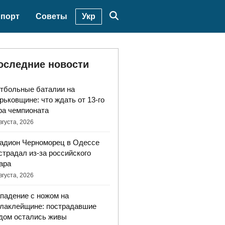
Укр
порт
Советы
оследние новости
тбольные баталии на
рьковщине: что ждать от 13-го
ра чемпионата
вгуста, 2026
адион Черноморец в Одессе
страдал из-за российского
ара
вгуста, 2026
падение с ножом на
лаклейщине: пострадавшие
дом остались живы