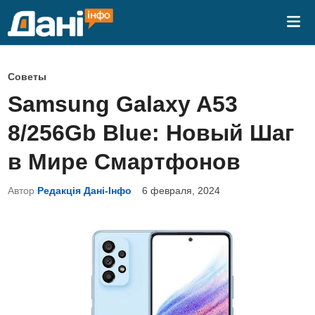
Перейти
Гла
к
ме
содержимому
О
Советы
п
Samsung Galaxy A53
у
8/256Gb Blue: Новый Шаг
б
л
в Мире Смартфонов
и
Автор
Редакція Дані-Інфо
6 февраля, 2024
к
о
в
а
н
о
в