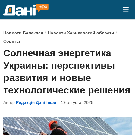
Перейти
Гла
к
ме
содержимому
О
/
/
Новости Балаклея
Новости Харьковской области
п
Советы
у
Солнечная энергетика
б
Украины: перспективы
л
и
развития и новые
к
технологические решения
о
в
Автор
Редакція Дані-Інфо
19 августа, 2025
а
н
о
в