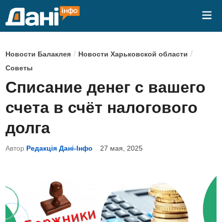
Перейти
Гла
к
ме
содержимому
О
/
/
Новости Балаклея
Новости Харьковской области
п
Советы
у
Списание денег с вашего
б
счета в счёт налогового
л
и
долга
к
Автор
Редакція Дані-Інфо
27 мая, 2025
о
в
а
н
о
в