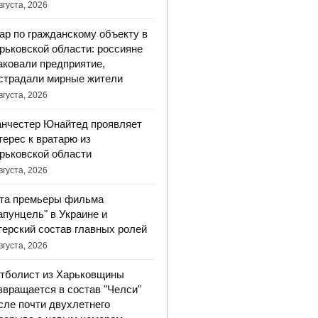
вгуста, 2026
ар по гражданскому объекту в
рьковской области: россияне
аковали предприятие,
страдали мирные жители
вгуста, 2026
нчестер Юнайтед проявляет
терес к вратарю из
рьковской области
вгуста, 2026
та премьеры фильма
апунцель" в Украине и
терский состав главных ролей
вгуста, 2026
тболист из Харьковщины
звращается в состав "Челси"
сле почти двухлетнего