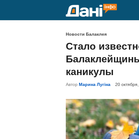
Перейти
к
содержимому
О
Новости Балаклея
п
Стало известн
у
Балаклейщины
б
л
каникулы
и
Автор
Марина Лугіна
20 октября,
к
о
в
а
н
о
в