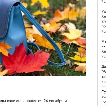
7 а
Уд
Ха
ат
по
7 а
Ма
ин
Ха
7 а
Да
"Р
ак
7 а
Фу
во
ды каникулы начнутся 24 октября и
по