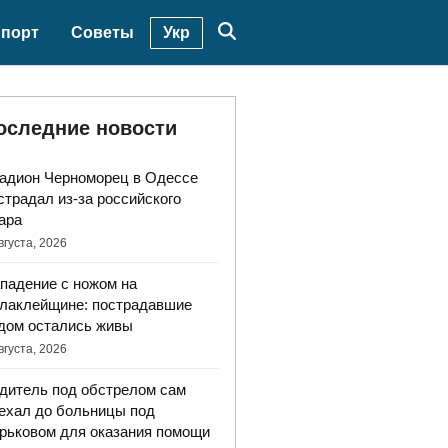
Укр
порт
Советы
оследние новости
адион Черноморец в Одессе
страдал из-за российского
ара
вгуста, 2026
падение с ножом на
лаклейщине: пострадавшие
дом остались живы
вгуста, 2026
дитель под обстрелом сам
ехал до больницы под
рьковом для оказания помощи