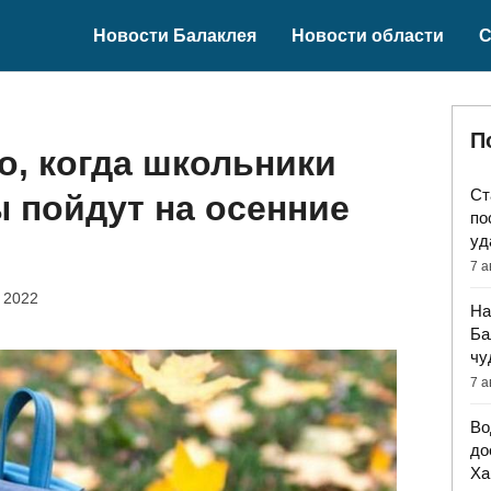
Новости Балаклея
Новости области
С
П
о, когда школьники
Ст
 пойдут на осенние
по
уд
7 а
 2022
На
Ба
чу
7 а
Во
до
Ха