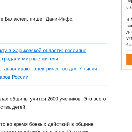
пе
6 а
те Балаклеи, пишет Дани-Инфо.
В 
во
дл
ут
6 а
кту в Харьковской области: россияне
острадали мирные жители
станавливают электричество для 7 тысяч
даров России
лах общины учится 2600 учеников.
Это всего
ства детей.
что во время боевых действий в общине