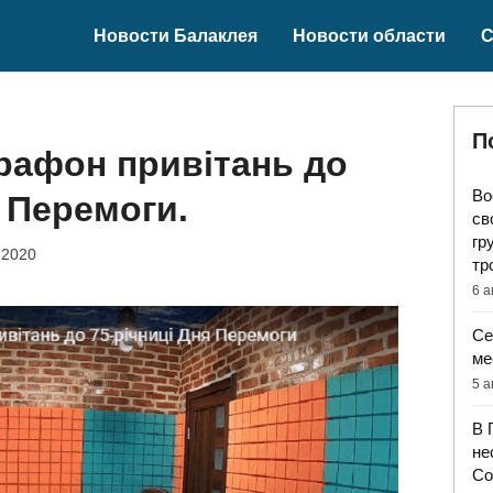
Новости Балаклея
Новости области
С
П
рафон привітань до
Во
я Перемоги.
св
гр
 2020
тр
6 а
Се
ме
5 а
В 
не
Со