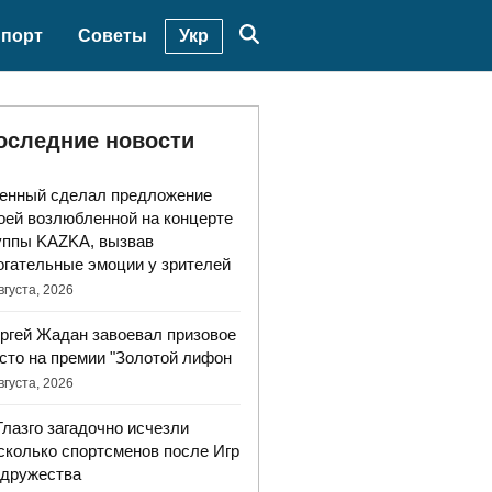
Укр
порт
Советы
оследние новости
енный сделал предложение
оей возлюбленной на концерте
уппы KAZKA, вызвав
огательные эмоции у зрителей
вгуста, 2026
ргей Жадан завоевал призовое
сто на премии "Золотой лифон
вгуста, 2026
Глазго загадочно исчезли
сколько спортсменов после Игр
дружества