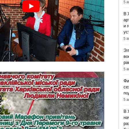
5 а
В 
ар
и 
ус
5 а
Эл
во
ра
5 а
Фи
се
по
5 а
В 
на
ра