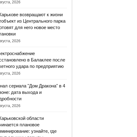
вгуста, 2026
Харькове возвращают к жизни
тобъект из Центрального парка
готовят для него новое место
тановки
вгуста, 2026
ектроснабжение
сстановлено в Балаклее после
кетного удара по предприятию
вгуста, 2026
нал сериала "Дом Дракона" в 4
зоне: дата выхода и
дробности
вгуста, 2026
Харьковской области
чинается плановое
зминирование: узнайте, где