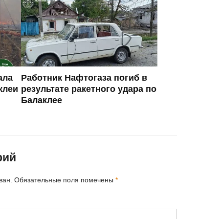
ала
Работник Нафтогаза погиб в
клеи
результате ракетного удара по
Балаклее
рий
ван.
Обязательные поля помечены
*