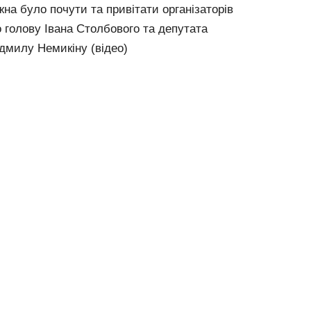
жна було почути та привітати організаторів
 голову Івана Столбового та депутата
дмилу Немикіну (відео)