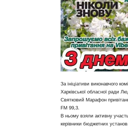
За ініціативи виконавчого ком
Харківської обласної ради Л
Святковий Марафон привітань
FM 99,3.
В ньому взяли активну участь
керівники бюджетних установ, 