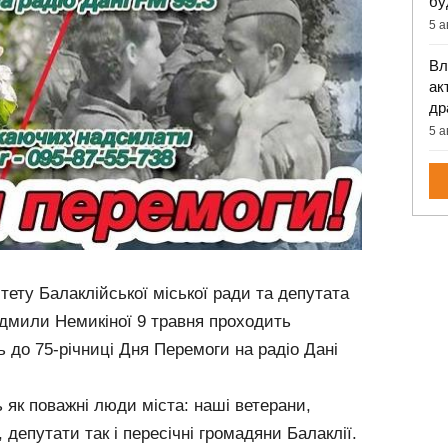
бу
5 а
Вл
ак
др
5 а
ітету Балаклійської міської ради та депутата
юдмили Немикіної 9 травня проходить
 до 75-річниці Дня Перемоги на радіо Дані
 як поважні люди міста: наші ветерани,
депутати так і пересічні громадяни Балаклії.