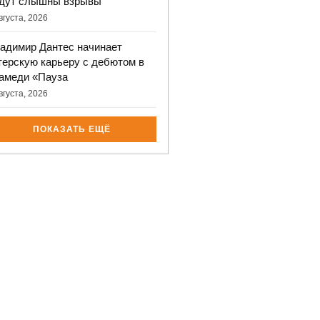
дут слышны взрывы
вгуста, 2026
адимир Дантес начинает
терскую карьеру с дебютом в
амеди «Пауза
вгуста, 2026
ПОКАЗАТЬ ЕЩЁ