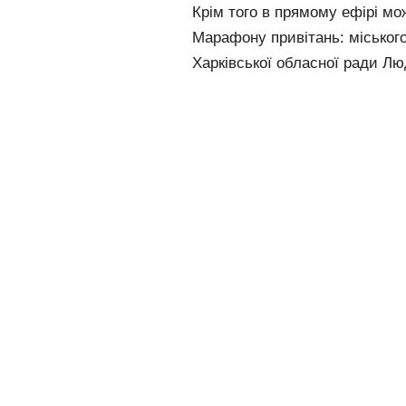
Крім того в прямому ефірі мо
Марафону привітань: міського
Харківської обласної ради Лю