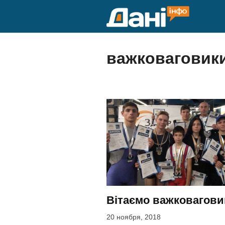
Перейти
к
содержимому
важковаговик
Вітаємо важковагови
20 ноября, 2018