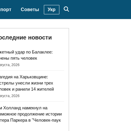
Укр
порт
Советы
оследние новости
кетный удар по Балаклее:
нены пять человек
вгуста, 2026
агедия на Харьковщине:
стрелы унесли жизни трех
ловек и ранили 14 жителей
вгуста, 2026
м Холланд намекнул на
зможное продолжение истории
тера Паркера в "Человек-паук