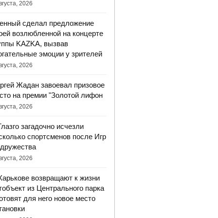
вгуста, 2026
енный сделал предложение
оей возлюбленной на концерте
уппы KAZKA, вызвав
огательные эмоции у зрителей
вгуста, 2026
ргей Жадан завоевал призовое
сто на премии "Золотой лифон
вгуста, 2026
Глазго загадочно исчезли
сколько спортсменов после Игр
дружества
вгуста, 2026
Харькове возвращают к жизни
тобъект из Центрального парка
готовят для него новое место
тановки