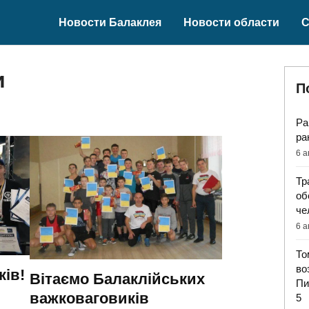
Новости Балаклея
Новости области
С
и
П
Ра
ра
6 а
Тр
об
че
6 а
То
во
ків!
Вітаємо Балаклійських
Пи
важковаговиків
5