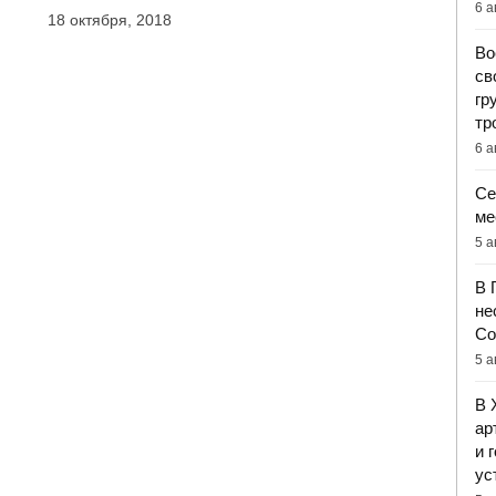
6 а
18 октября, 2018
Во
св
гр
тр
6 а
Се
ме
5 а
В 
не
Со
5 а
В 
ар
и 
ус