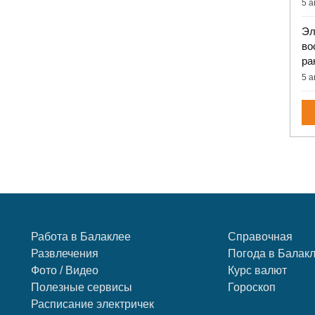
5 а
Эл
во
ра
5 а
Работа в Балаклее
Справочная
Развлечения
Погода в Балак
Фото / Видео
Курс валют
Полезные сервисы
Гороскоп
Расписание электричек