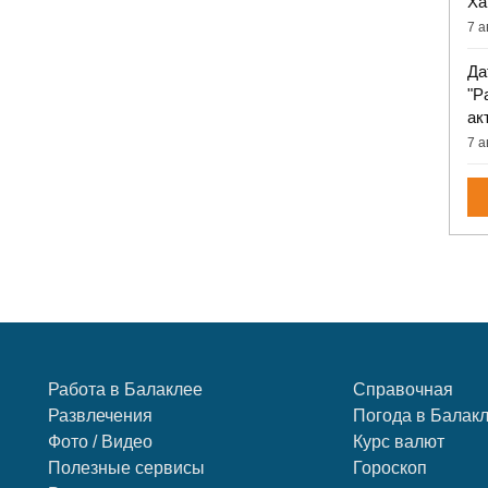
Ха
7 а
Да
"Р
ак
7 а
Работа в Балаклее
Справочная
Развлечения
Погода в Балак
Фото / Видео
Курс валют
Полезные сервисы
Гороскоп