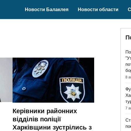
Новости Балаклея
Новости области
С
П
По
"У
по
бо
8 а
Фу
Ха
ту
7 а
Керівники районних
відділів поліції
Ст
Харківщини зустрілись з
по