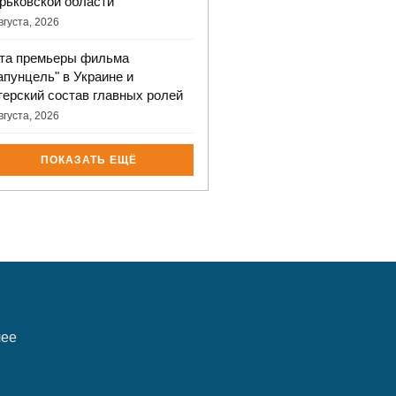
рьковской области
вгуста, 2026
та премьеры фильма
апунцель" в Украине и
терский состав главных ролей
вгуста, 2026
ПОКАЗАТЬ ЕЩЁ
лее