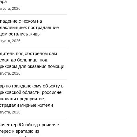
ара
вгуста, 2026
падение с ножом на
лаклейщине: пострадавшие
дом остались живы
вгуста, 2026
дитель под обстрелом сам
ехал до больницы под
рьковом для оказания помощи
вгуста, 2026
ар по гражданскому объекту в
рьковской области: россияне
аковали предприятие,
страдали мирные жители
вгуста, 2026
нчестер Юнайтед проявляет
терес к вратарю из