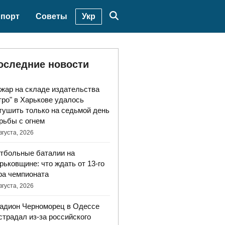
Укр
порт
Советы
оследние новости
жар на складе издательства
тро" в Харькове удалось
тушить только на седьмой день
рьбы с огнем
вгуста, 2026
тбольные баталии на
рьковщине: что ждать от 13-го
ра чемпионата
вгуста, 2026
адион Черноморец в Одессе
страдал из-за российского