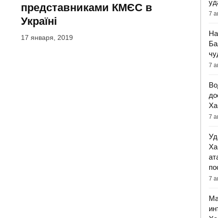
уд
представниками КМЄС в
7 а
Україні
На
17 января, 2019
Ба
чу
7 а
Во
до
Ха
7 а
Уд
Ха
ат
по
7 а
Ма
ин