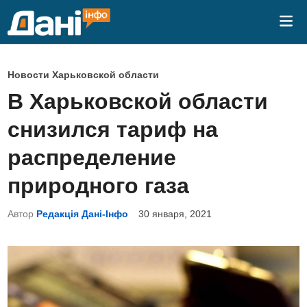
Перейти
Гла
к
ме
содержимому
О
Новости Харьковской области
п
В Харьковской области
у
снизился тариф на
б
л
распределение
и
природного газа
к
о
Автор
Редакція Дані-Інфо
30 января, 2021
в
а
н
о
в