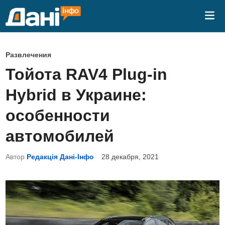
Перейти
Гла
к
ме
содержимому
О
Развлечения
п
Тойота RAV4 Plug-in
у
Hybrid в Украине:
б
л
особенности
и
автомобилей
к
о
Автор
Редакція Дані-Інфо
28 декабря, 2021
в
а
н
о
в