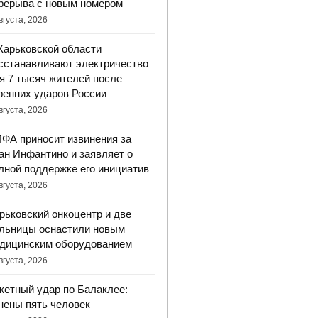
рерыва с новым номером
вгуста, 2026
Харьковской области
сстанавливают электричество
я 7 тысяч жителей после
ренних ударов России
вгуста, 2026
ФА приносит извинения за
ан Инфантино и заявляет о
лной поддержке его инициатив
вгуста, 2026
рьковский онкоцентр и две
льницы оснастили новым
дицинским оборудованием
вгуста, 2026
кетный удар по Балаклее:
нены пять человек