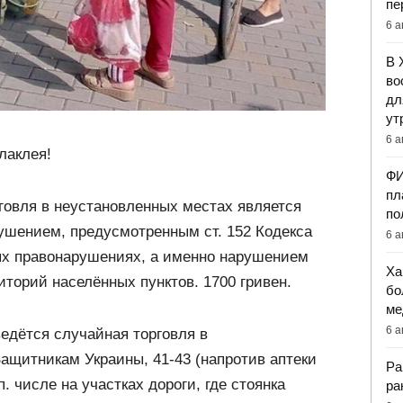
пе
6 а
В 
во
дл
ут
6 а
лаклея!
ФИ
пл
говля в неустановленных местах является
по
шением, предусмотренным ст. 152 Кодекса
6 а
х правонарушениях, а именно нарушением
Ха
иторий населённых пунктов. 1700 гривен.
бо
ме
6 а
ведётся случайная торговля в
ащитникам Украины, 41-43 (напротив аптеки
Ра
. числе на участках дороги, где стоянка
ра