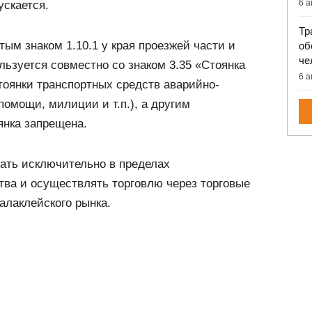
6 а
ускается.
Тр
тым знаком 1.10.1 у края проезжей части и
об
че
льзуется совместно со знаком 3.35 «Стоянка
6 а
тоянки транспортных средств аварийно-
помощи, милиции и т.п.), а другим
янка запрещена.
ать исключительно в пределах
тва и осуществлять торговлю через торговые
алаклейского рынка.