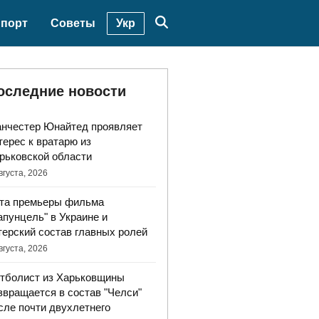
Укр
порт
Советы
оследние новости
нчестер Юнайтед проявляет
терес к вратарю из
рьковской области
вгуста, 2026
та премьеры фильма
апунцель" в Украине и
терский состав главных ролей
вгуста, 2026
тболист из Харьковщины
звращается в состав "Челси"
сле почти двухлетнего