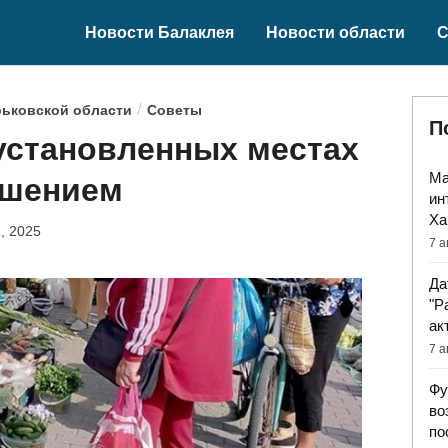
Новости Балаклея
Новости области
С
/
рьковской области
Советы
П
установленных местах
Ма
ушением
ин
Ха
, 2025
7 а
Да
"Р
ак
7 а
Фу
во
по