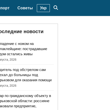
Укр
порт
Советы
оследние новости
падение с ножом на
лаклейщине: пострадавшие
дом остались живы
вгуста, 2026
дитель под обстрелом сам
ехал до больницы под
рьковом для оказания помощи
вгуста, 2026
ар по гражданскому объекту в
рьковской области: россияне
аковали предприятие,