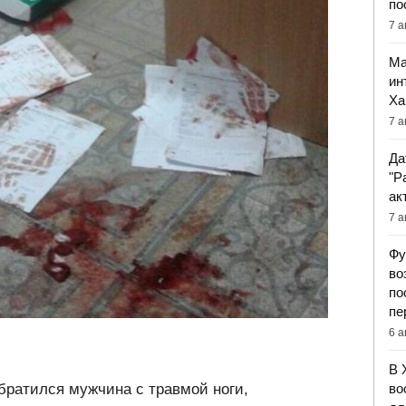
по
7 а
Ма
ин
Ха
7 а
Да
"Р
ак
7 а
Фу
во
по
пе
6 а
В 
во
братился мужчина с травмой ноги,