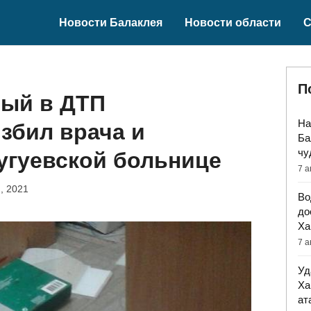
Новости Балаклея
Новости области
С
П
ый в ДТП
На
збил врача и
Ба
чу
угуевской больнице
7 а
, 2021
Во
до
Ха
7 а
Уд
Ха
ат