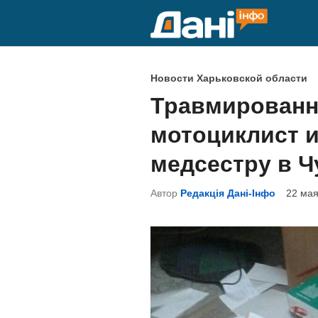
Перейти
к
содержимому
О
Новости Харьковской области
п
Травмированн
у
мотоциклист и
б
л
медсестру в Ч
и
Автор
Редакція Дані-Інфо
22 мая
к
о
в
а
н
о
в