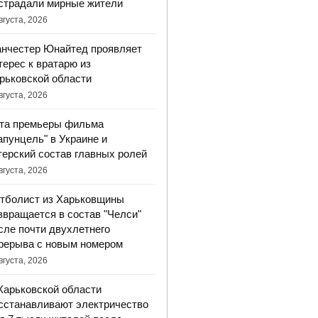
страдали мирные жители
вгуста, 2026
нчестер Юнайтед проявляет
терес к вратарю из
рьковской области
вгуста, 2026
та премьеры фильма
апунцель" в Украине и
терский состав главных ролей
вгуста, 2026
тболист из Харьковщины
звращается в состав "Челси"
сле почти двухлетнего
рерыва с новым номером
вгуста, 2026
Харьковской области
сстанавливают электричество