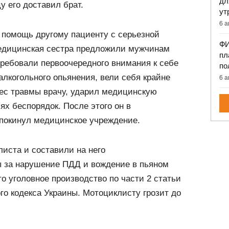
дл
у его доставил брат.
ут
6 а
 помощь другому пациенту с серьезной
ФИ
едицинская сестра предложили мужчинам
пл
требовали первоочередного внимания к себе
по
 алкогольного опьянения, вели себя крайне
6 а
нес травмы врачу, ударил медицинскую
ях беспорядок. После этого он в
покинул медицинское учреждение.
иста и составили на него
 за нарушение ПДД и вождение в пьяном
то уголовное производство по части 2 статьи
го кодекса Украины. Мотоциклисту грозит до