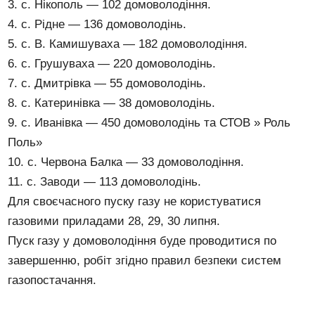
3. с. Нікополь — 102 домоволодіння.
4. с. Рідне — 136 домоволодінь.
5. с. В. Камишуваха — 182 домоволодіння.
6. с. Грушуваха — 220 домоволодінь.
7. с. Дмитрівка — 55 домоволодінь.
8. с. Катеринівка — 38 домоволодінь.
9. с. Иванівка — 450 домоволодінь та СТОВ » Роль
Поль»
10. с. Червона Балка — 33 домоволодіння.
11. с. Заводи — 113 домоволодінь.
Для своєчасного пуску газу не користуватися
газовими приладами 28, 29, 30 липня.
Пуск газу у домоволодіння буде проводитися по
завершенню, робіт згідно правил безпеки систем
газопостачання.