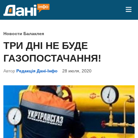
Перейти
Гла
к
ме
содержимому
О
Новости Балаклея
п
ТРИ ДНІ НЕ БУДЕ
у
ГАЗОПОСТАЧАННЯ!
б
л
Автор
Редакція Дані-Інфо
28 июля, 2020
и
к
о
в
а
н
о
в