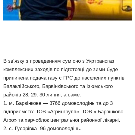
В зв’язку з проведенням сумісно з Укртрансгаз
комплексних заходів по підготовці до зими буде
припинена подача газу с ГРС до населених пунктів
Балаклійського, Барвінківського та Ізюмського
районів 28, 29, 30 липня, а саме:
1. м. Барвінкове — 3766 домоволодінь та до 3
підприємств: ТОВ «Агрингрупп». ТОВ » Барвінково
Агро» та харчоблок центральної районної лікарні.
2. с. Гусарівка -96 домоволодінь.