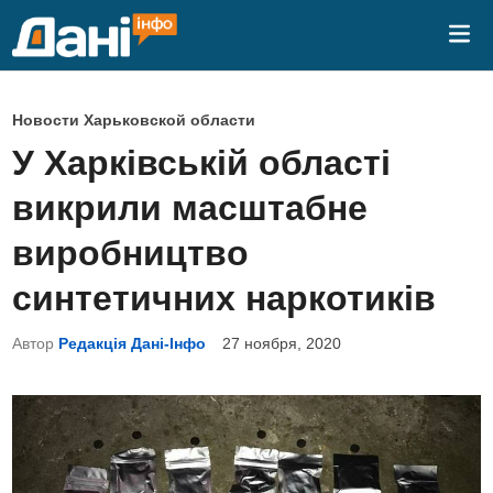
Перейти
Гла
к
ме
содержимому
О
Новости Харьковской области
п
У Харківській області
у
викрили масштабне
б
л
виробництво
и
синтетичних наркотиків
к
о
Автор
Редакція Дані-Інфо
27 ноября, 2020
в
а
н
о
в