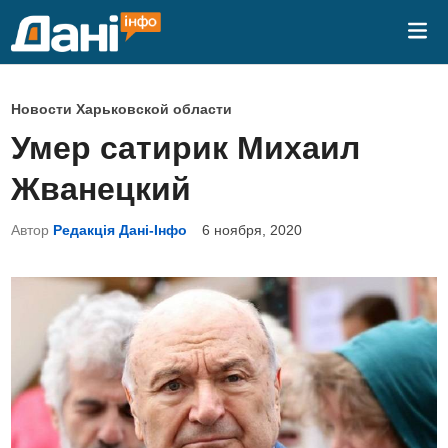
Перейти
Гла
к
ме
содержимому
О
Новости Харьковской области
п
Умер сатирик Михаил
у
Жванецкий
б
л
Автор
Редакція Дані-Інфо
6 ноября, 2020
и
к
о
в
а
н
о
в