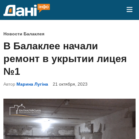
Перейти
Гла
к
ме
содержимому
О
Новости Балаклея
п
В Балаклее начали
у
ремонт в укрытии лицея
б
л
№1
и
Автор
Марина Лугіна
21 октября, 2023
к
о
в
а
н
о
в