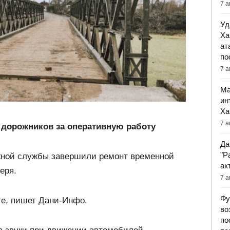
7 а
Уд
Ха
ат
по
7 а
Ма
ин
Ха
7 а
 дорожников за оперативную работу
Да
"Р
жной службы завершили ремонт временной
ак
еря.
7 а
Фу
те, пишет Дани-Инфо.
во
по