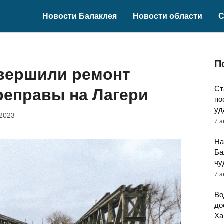
Новости Балаклея
Новости области
С
П
авершили ремонт
Ст
реправы на Лагери
по
уд
 2023
7 а
На
Ба
чу
7 а
Во
до
Ха