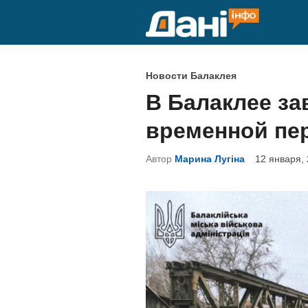
Перейти
к
содержимому
О
Новости Балаклея
п
В Балаклее з
у
временной пе
б
л
Автор
Марина Лугіна
12 января,
и
к
о
в
а
н
о
в