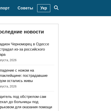
Укр
порт
Советы
оследние новости
адион Черноморец в Одессе
страдал из-за российского
ара
вгуста, 2026
падение с ножом на
лаклейщине: пострадавшие
дом остались живы
вгуста, 2026
дитель под обстрелом сам
ехал до больницы под
рьковом для оказания помощи