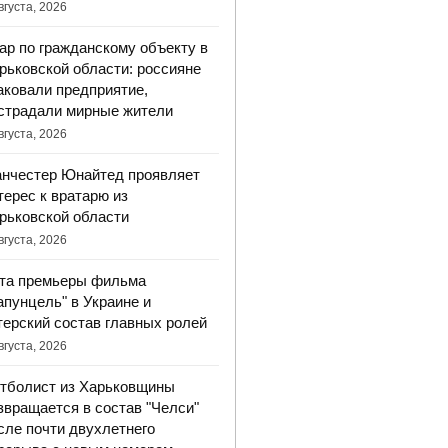
вгуста, 2026
ар по гражданскому объекту в
рьковской области: россияне
аковали предприятие,
страдали мирные жители
вгуста, 2026
нчестер Юнайтед проявляет
терес к вратарю из
рьковской области
вгуста, 2026
та премьеры фильма
апунцель" в Украине и
терский состав главных ролей
вгуста, 2026
тболист из Харьковщины
звращается в состав "Челси"
сле почти двухлетнего