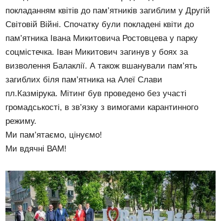
покладанням квітів до пам’ятників загиблим у Другій
Світовій Війні. Спочатку були покладені квіти до
пам’ятника Івана Микитовича Ростовцева у парку
соцмістечка. Іван Микитович загинув у боях за
визволення Балаклії. А також вшанували пам’ять
загиблих біля пам’ятника на Алеї Слави
пл.Казмірука. Мітинг був проведено без участі
громадськості, в зв’язку з вимогами карантинного
режиму.
Ми пам’ятаємо, цінуємо!
Ми вдячні ВАМ!