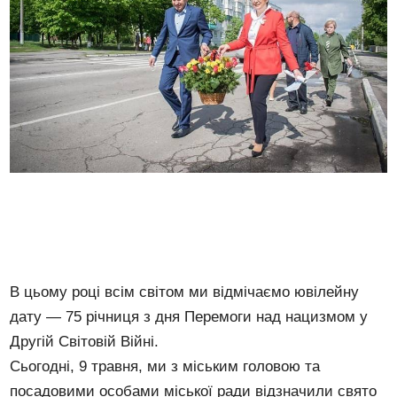
В цьому році всім світом ми відмічаємо ювілейну
дату — 75 річниця з дня Перемоги над нацизмом у
Другій Світовій Війні.
Сьогодні, 9 травня, ми з міським головою та
посадовими особами міської ради відзначили свято