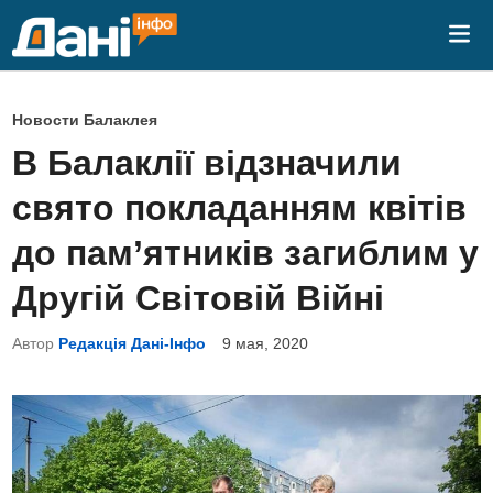
Перейти
Гла
к
ме
содержимому
О
Новости Балаклея
п
В Балаклії відзначили
у
свято покладанням квітів
б
л
до пам’ятників загиблим у
и
Другій Світовій Війні
к
о
Автор
Редакція Дані-Інфо
9 мая, 2020
в
а
н
о
в