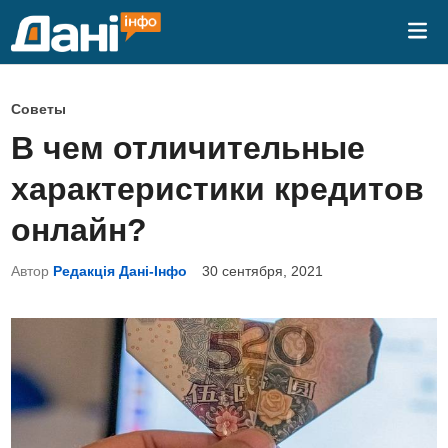
Перейти
Гла
к
ме
содержимому
О
Советы
п
В чем отличительные
у
характеристики кредитов
б
л
онлайн?
и
Автор
Редакція Дані-Інфо
30 сентября, 2021
к
о
в
а
н
о
в