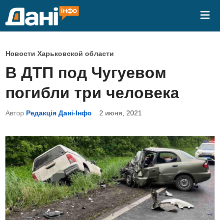
Перейти
Гла
к
ме
содержимому
О
Новости Харьковской области
п
В ДТП под Чугуевом
у
погибли три человека
б
л
Автор
Редакція Дані-Інфо
2 июня, 2021
и
к
о
в
а
н
о
в