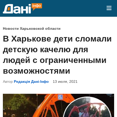
Перейти
Гла
к
ме
содержимому
О
Новости Харьковской области
п
В Харькове дети сломали
у
детскую качелю для
б
л
людей с ограниченными
и
возможностями
к
о
Автор
Редакція Дані-Інфо
13 июля, 2021
в
а
н
о
в