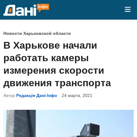
Перейти
Гла
к
ме
содержимому
О
Новости Харьковской области
п
В Харькове начали
у
работать камеры
б
л
измерения скорости
и
движения транспорта
к
о
Автор
Редакція Дані-Інфо
24 марта, 2021
в
а
н
о
в