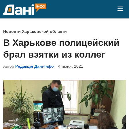
Перейти
Гла
к
ме
содержимому
О
Новости Харьковской области
п
В Харькове полицейский
у
брал взятки из коллег
б
л
Автор
Редакція Дані-Інфо
4 июня, 2021
и
к
о
в
а
н
о
в