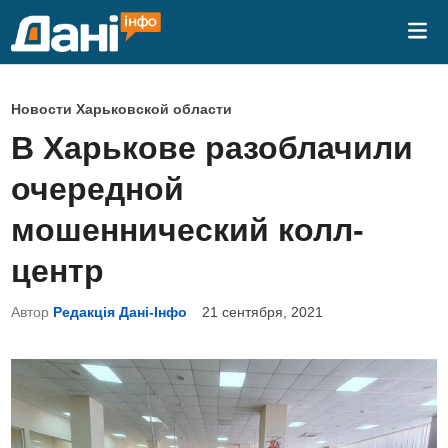
Перейти
Гла
к
ме
содержимому
О
Новости Харьковской области
п
В Харькове разоблачили
у
очередной
б
л
мошеннический колл-
и
центр
к
о
Автор
Редакція Дані-Інфо
21 сентября, 2021
в
а
н
о
в