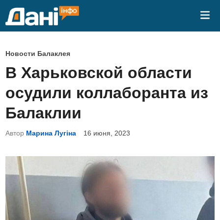
Перейти
Гла
к
ме
содержимому
О
Новости Балаклея
п
В Харьковской области
у
осудили коллаборанта из
б
л
Балаклии
и
Автор
Марина Лугіна
16 июня, 2023
к
о
в
а
н
о
в