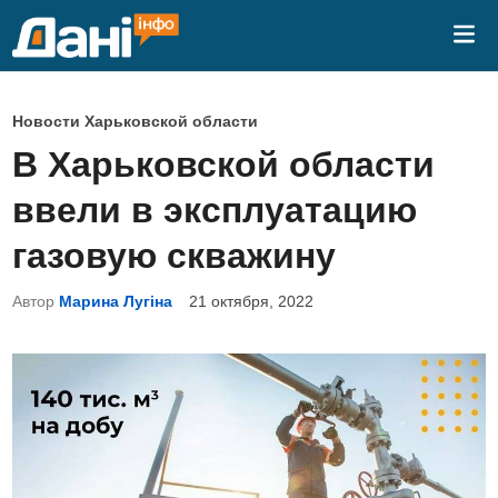
Перейти
Гла
к
ме
содержимому
О
Новости Харьковской области
п
В Харьковской области
у
ввели в эксплуатацию
б
л
газовую скважину
и
Автор
Марина Лугіна
21 октября, 2022
к
о
в
а
н
о
в