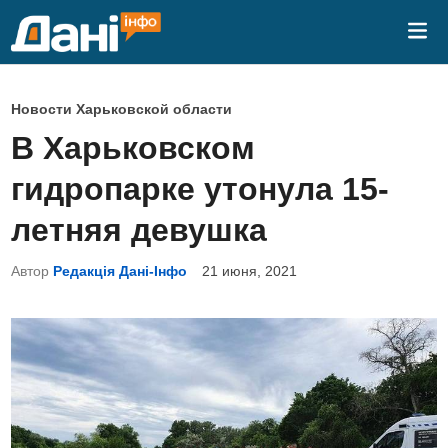
Перейти
Гла
к
ме
содержимому
О
Новости Харьковской области
п
В Харьковском
у
гидропарке утонула 15-
б
л
летняя девушка
и
Автор
Редакція Дані-Інфо
21 июня, 2021
к
о
в
а
н
о
в