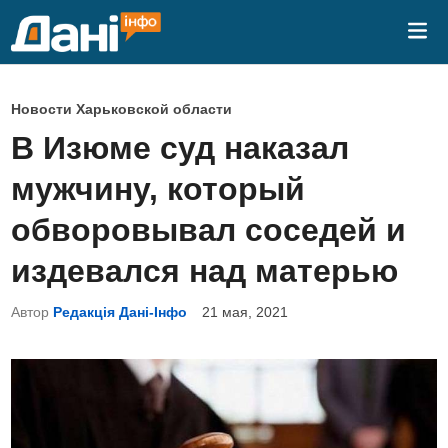
Перейти
Гла
к
ме
содержимому
О
Новости Харьковской области
п
В Изюме суд наказал
у
мужчину, который
б
л
обворовывал соседей и
и
издевался над матерью
к
о
Автор
Редакція Дані-Інфо
21 мая, 2021
в
а
н
о
в