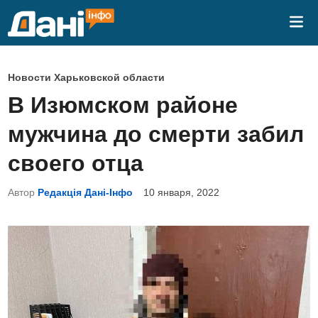
Перейти
Гла
к
ме
содержимому
О
Новости Харьковской области
п
В Изюмском районе
у
мужчина до смерти забил
б
л
своего отца
и
Автор
Редакція Дані-Інфо
10 января, 2022
к
о
в
а
н
о
в