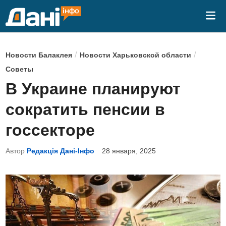
Перейти
Гла
к
ме
содержимому
О
/
/
Новости Балаклея
Новости Харьковской области
п
Советы
у
В Украине планируют
б
сократить пенсии в
л
и
госсекторе
к
Автор
Редакція Дані-Інфо
28 января, 2025
о
в
а
н
о
в