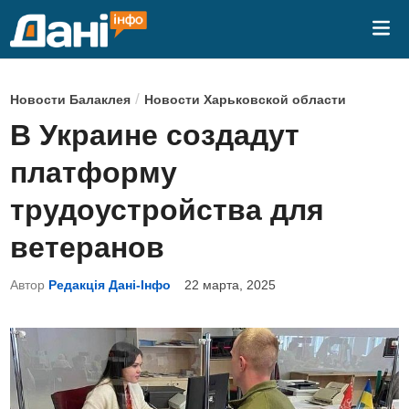
Перейти
Гла
к
ме
содержимому
О
/
Новости Балаклея
Новости Харьковской области
п
В Украине создадут
у
платформу
б
л
трудоустройства для
и
ветеранов
к
о
Автор
Редакція Дані-Інфо
22 марта, 2025
в
а
н
о
в