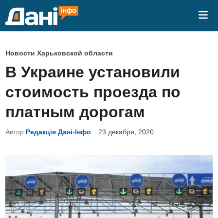
Перейти
Гла
к
ме
содержимому
О
Новости Харьковской области
п
В Украине установили
у
стоимость проезда по
б
л
платным дорогам
и
Автор
Редакція Дані-Інфо
23 декабря, 2020
к
о
в
а
н
о
в