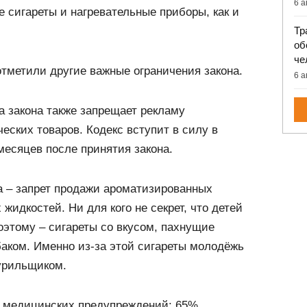
6 а
 сигареты и нагревательные приборы, как и
Тр
об
че
тметили другие важные ограничения закона.
6 а
 закона также запрещает рекламу
еских товаров. Кодекс вступит в силу в
месяцев после принятия закона.
а – запрет продажи ароматизированных
жидкостей. Ни для кого не секрет, что детей
оэтому – сигареты со вкусом, пахнущие
баком. Именно из-за этой сигареты молодёжь
курильщиком.
о медицинских предупреждений: 65%