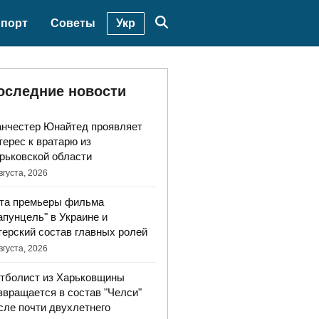
Укр
порт
Советы
оследние новости
нчестер Юнайтед проявляет
терес к вратарю из
рьковской области
вгуста, 2026
та премьеры фильма
апунцель" в Украине и
терский состав главных ролей
вгуста, 2026
тболист из Харьковщины
звращается в состав "Челси"
сле почти двухлетнего