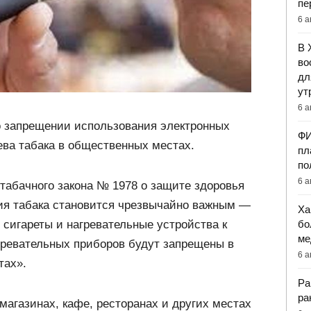
пе
6 а
В 
во
дл
ут
6 а
о запрещении использования электронных
ФИ
рева табака в общественных местах.
пл
по
6 а
табачного закона № 1978 о защите здоровья
ния табака становится чрезвычайно важным —
Ха
бо
 сигареты и нагревательные устройства к
ме
гревательных приборов будут запрещены в
6 а
тах».
Ра
ра
магазинах, кафе, ресторанах и других местах