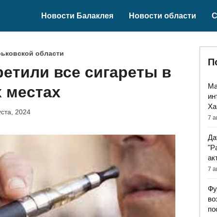
Новости Балаклея
Новости области
С
рьковской области
П
ретили все сигареты в
Ма
 местах
ин
Ха
уста, 2024
7 а
Да
"Р
ак
7 а
Фу
во
по