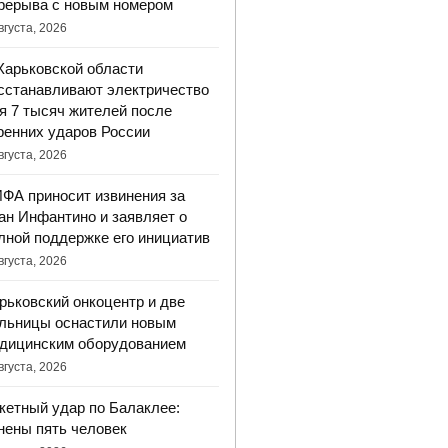
рерыва с новым номером
вгуста, 2026
Харьковской области
сстанавливают электричество
я 7 тысяч жителей после
ренних ударов России
вгуста, 2026
ФА приносит извинения за
ан Инфантино и заявляет о
лной поддержке его инициатив
вгуста, 2026
рьковский онкоцентр и две
льницы оснастили новым
дицинским оборудованием
вгуста, 2026
кетный удар по Балаклее:
нены пять человек