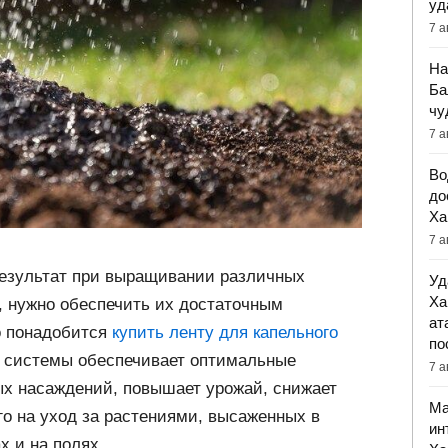
уд
7 а
На
Ба
чу
7 а
Во
до
Ха
7 а
езультат при выращивании различных
Уд
Ха
, нужно обеспечить их достаточным
ат
о понадобится
купить ленту для капельного
по
й системы обеспечивает оптимальные
7 а
х насаждений, повышает урожай, снижает
Ма
о на уход за растениями, высаженных в
ин
х и на полях.