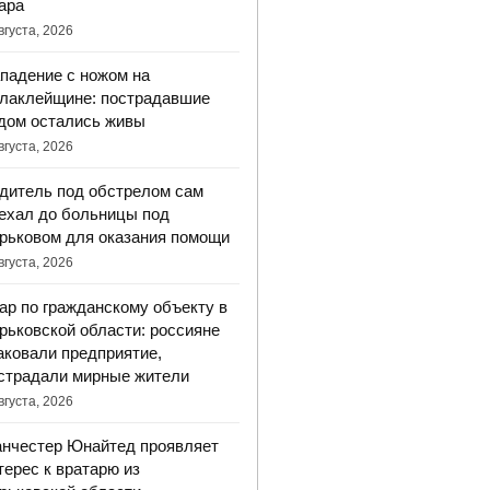
ара
вгуста, 2026
падение с ножом на
лаклейщине: пострадавшие
дом остались живы
вгуста, 2026
дитель под обстрелом сам
ехал до больницы под
рьковом для оказания помощи
вгуста, 2026
ар по гражданскому объекту в
рьковской области: россияне
аковали предприятие,
страдали мирные жители
вгуста, 2026
нчестер Юнайтед проявляет
терес к вратарю из