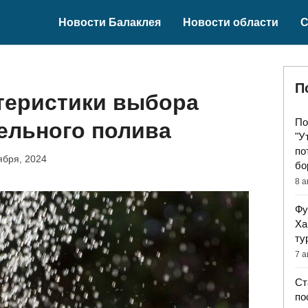
Новости Балаклея
Новости области
С
П
теристики выбора
По
ельного полива
"У
по
ября, 2024
бо
8 а
Фу
Ха
ту
7 а
Ст
по