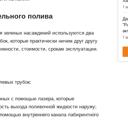
Ха
7 а
ельного полива
Да
"Р
ак
я зеленых насаждений используются два
7 а
бок, которые практически ничем друг другу
ивности, стоимости, срокам эксплуатации.
левых трубок:
нных с помощью лазера, которые
ость выхода поливочной жидкости наружу;
 помощью внутреннего канала лабиринтного