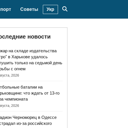
Укр
порт
Советы
оследние новости
жар на складе издательства
тро" в Харькове удалось
тушить только на седьмой день
рьбы с огнем
вгуста, 2026
тбольные баталии на
рьковщине: что ждать от 13-го
ра чемпионата
вгуста, 2026
адион Черноморец в Одессе
страдал из-за российского