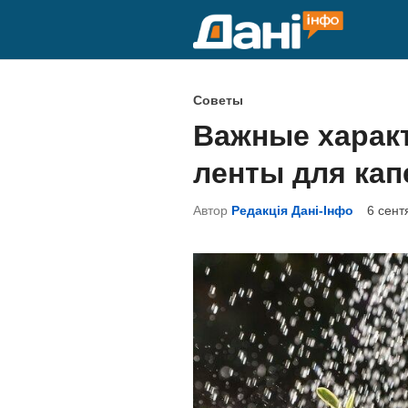
Перейти
к
содержимому
О
Советы
п
Важные харак
у
ленты для кап
б
л
Автор
Редакція Дані-Інфо
6 сент
и
к
о
в
а
н
о
в