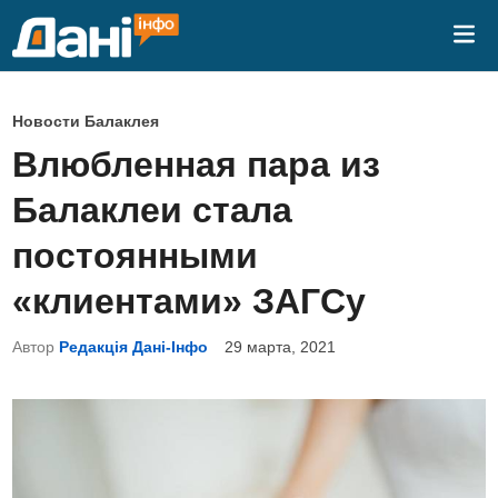
Перейти
Гла
к
ме
содержимому
О
Новости Балаклея
п
Влюбленная пара из
у
Балаклеи стала
б
л
постоянными
и
«клиентами» ЗАГСу
к
о
Автор
Редакція Дані-Інфо
29 марта, 2021
в
а
н
о
в