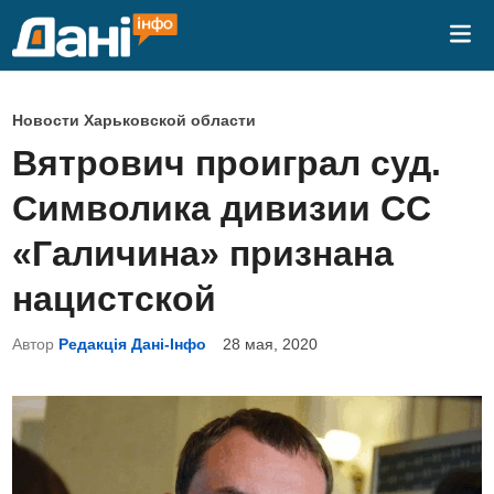
Перейти
Гла
к
ме
содержимому
О
Новости Харьковской области
п
Вятрович проиграл суд.
у
Символика дивизии СС
б
л
«Галичина» признана
и
нацистской
к
о
Автор
Редакція Дані-Інфо
28 мая, 2020
в
а
н
о
в